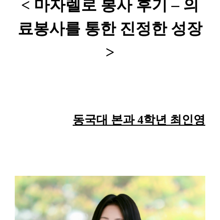
< 마자렐로 봉사 후기 – 의
료봉사를 통한 진정한 성장
>
동국대 본과 4학년
최인영